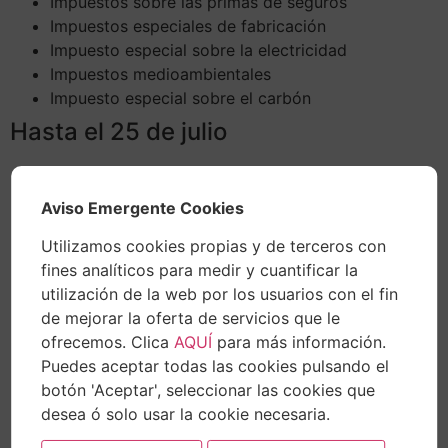
Impuestos sobre las primas de seguros
Impuestos especiales de fabricación
Impuesto especial sobre la electricidad
Impuestos medioambientales
Impuesto especial sobre el carbón
Hasta el 25 de julio
Impuesto sobre sociedades e impuesto sobre la
renta de no residentes
Aviso Emergente Cookies
Declaración informativa anual de ayudas recibidas
en el marco del ref. de canarias y otras ayudas de
Utilizamos cookies propias y de terceros con
estado por contribuyentes del impuesto sobre
fines analíticos para medir y cuantificar la
sociedades e impuesto sobre la renta de no
utilización de la web por los usuarios con el fin
residentes
de mejorar la oferta de servicios que le
ofrecemos. Clica
AQUÍ
para más información.
Hasta el 31 de julio
Puedes aceptar todas las cookies pulsando el
botón 'Aceptar', seleccionar las cookies que
Número de identificación fiscal
desea ó solo usar la cookie necesaria.
Impuestos sobre depósitos en las entidades de
crédito