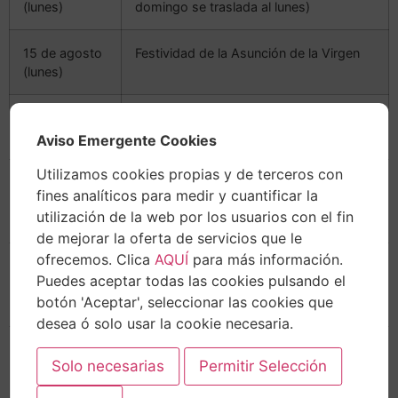
(lunes)
domingo se traslada al lunes)
15 de agosto
Festividad de la Asunción de la Virgen
(lunes)
12 de octubre
Fiesta Nacional de España
(miércoles)
Aviso Emergente Cookies
Utilizamos cookies propias y de terceros con
1 de
Fiesta de Todos los Santos
fines analíticos para medir y cuantificar la
noviembre
utilización de la web por los usuarios con el fin
(martes)
de mejorar la oferta de servicios que le
ofrecemos. Clica
AQUÍ
para más información.
6 de
Día de la Constitución Española
Puedes aceptar todas las cookies pulsando el
diciembre
botón 'Aceptar', seleccionar las cookies que
(martes)
desea ó solo usar la cookie necesaria.
8 de
Inmaculada Concepción
diciembre
(jueves)