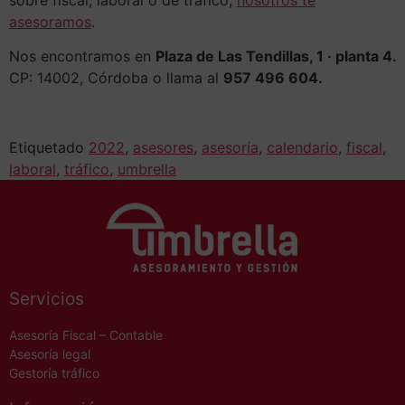
asesoramos
.
Nos encontramos en
Plaza de Las Tendillas, 1 · planta 4.
CP:
14002, Córdoba
o
llama al
957 496 604.
Etiquetado
2022
,
asesores
,
asesoría
,
calendario
,
fiscal
,
laboral
,
tráfico
,
umbrella
Servicios
Asesoría Fiscal – Contable
Asesoría legal
Gestoría tráfico