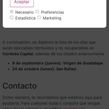
26 de
Natividad del Señor (por coincidir con
Necesario
Preferencias
diciembre
domingo se traslada al lunes)
Estadística
Marketing
(lunes)
A continuación, os dejamos la lista de los días que
serán laborables retribuidos y no recuperables en
Córdoba Capital
, además de los citados anteriormente.
8 de septiembre (jueves): Virgen de Guadalupe
24 de octubre (lunes): San Rafael
Contacto
Como siempre, te recordamos que estamos aquí para
ayudarte. Para cualquier duda o consulta que tengas
sobre fiscal, laboral o de tráfico,
nosotros te