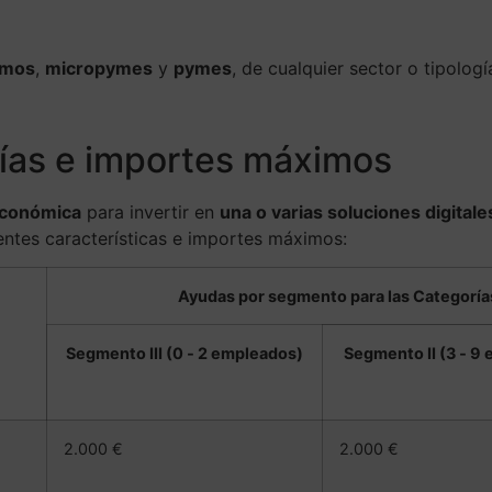
omos
,
micropymes
y
pymes
, de cualquier sector o tipolog
rías e importes máximos
económica
para invertir en
una o varias soluciones digitale
ientes características e importes máximos:
Ayudas por segmento para las Categorías
Segmento III (0 ‐ 2 empleados)
Segmento II (3 ‐ 9
2.000 €
2.000 €