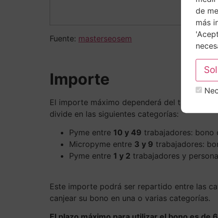
de mej
más i
'Acept
Fuente:
masterseosem
necesa
Importe
Nec
El importe máximo dependerá del tamaño de l
divide en las siguientes categorías:
Pyme entre
10 y 49
trabajadores: bono
Micropyme entre
3 y 9
trabajadores: bo
Pyme entre
1 y 2
trabajadores y person
Este importe podrá ser repartido entre las 
canjear su bono en una o varias categorías.
El plazo máximo para utilizar el bono es de