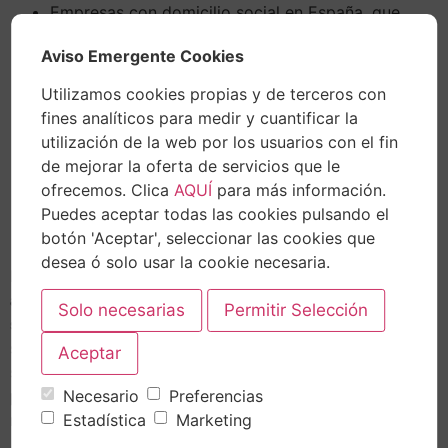
Empresas con domicilio social en España, que
emitan facturas derivadas de la venta en firme de
Aviso Emergente Cookies
bienes y servicios, realizadas a un deudor ubicado
dentro del territorio nacional o aquellas que
Utilizamos cookies propias y de terceros con
cuenten con un documento acreditativo acordado
fines analíticos para medir y cuantificar la
con otra empresa con domicilio social en España,
utilización de la web por los usuarios con el fin
por el que la empresa compradora se comprometa
de mejorar la oferta de servicios que le
a adquirir bienes a la empresa que solicita la
ofrecemos. Clica
AQUÍ
para más información.
financiación con independencia de la
Puedes aceptar todas las cookies pulsando el
denominación y forma que se dé a dicho
botón 'Aceptar', seleccionar las cookies que
documento.
desea ó solo usar la cookie necesaria.
Esta línea se basa principalmente en
financiar el
anticipo de facturas
que tengan un
vencimiento no
superior a 180 días.
Y presenta características
similares a la línea ICO anterior ya que se puede
s
olicitar como máximo 12,5 millones en uno ovarios
Necesario
Preferencias
préstamos
. Además, el t
ipo de interés es fijo y variable
Estadística
Marketing
más el margen establecido por la Entidad de Crédito.