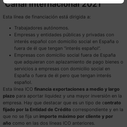
Canal Internacional 2021
Esta línea de financiación está dirigida a:
Trabajadores autónomos.
Empresas y entidades públicas y privadas con
interés español con domicilio social en España o
fuera de él que tengan “interés español”.
Empresas con domicilio social fuera de España
que adquieran con aplazamiento de pago bienes o
servicios a empresas con domicilio social en
España o fuera de él pero que tengan interés
español.
Esta línea ICO
financia exportaciones a medio y largo
plazo
para aportar liquidez y una mayor inversión en la
empresa. Hay que destacar que es un tipo de c
ontrato
fijado por la Entidad de Crédito
correspondiente y en la
que no se fija un
importe máximo por cliente y por
año
como en las dos líneas ICO anteriores.