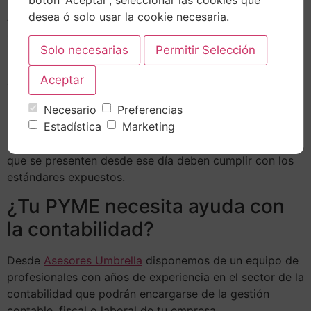
botón 'Aceptar', seleccionar las cookies que
A día de hoy, en la hoja de información medioambiental
desea ó solo usar la cookie necesaria.
se pueden reportar de forma voluntaria cinco
indicadores clave en dicha materia medioambiental
(Relativos a aspectos como la emisión de CO2 y los
consumos de agua y electricidad).
Necesario
Preferencias
No obstante, y teniendo en cuenta todo esto, es preciso
Estadística
Marketing
recordar que estas novedades entraron en vigor el día
30 de mayo de 2023, por lo que las cuentas anuales
que se presenten desde ese día deben cumplir con los
estándares expuestos.
¿Tu PYME necesita ayuda con
la contabilidad?
Desde
Asesores Umbrella
disponemos de un equipo de
profesionales con años de experiencia en el sector de la
contabilidad que podrán encargarse de la gestión
contable, fiscal o laboral de tu empresa.