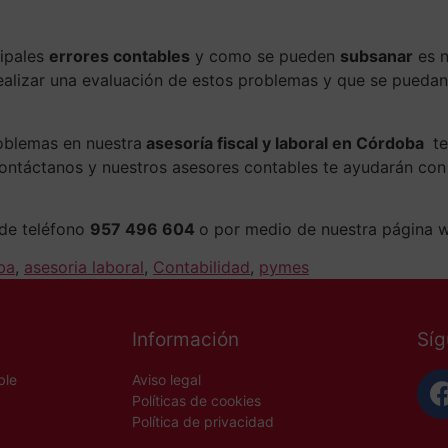
cipales
errores contables
y como se pueden
subsanar
es n
realizar una evaluación de estos problemas y que se pueda
roblemas en nuestra
asesoría fiscal y laboral en Córdoba
te
Contáctanos y nuestros asesores contables te ayudarán con 
 de teléfono
957 496 604
o por medio de nuestra página 
ba
,
asesoria laboral
,
Contabilidad
,
pymes
Información
Sí
ble
Aviso legal
Políticas de cookies
Política de privacidad