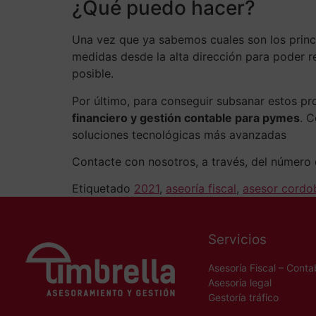
¿Qué puedo hacer?
Una vez que ya sabemos cuales son los prin
medidas desde la alta dirección para poder 
posible.
Por último, para conseguir subsanar estos p
financiero y gestión contable para pymes
. 
soluciones tecnológicas más avanzadas
Contacte con nosotros, a través, del número
Etiquetado
2021
,
aseoría fiscal
,
asesor cordo
Servicios
Asesoría Fiscal – Conta
Asesoría legal
Gestoría tráfico