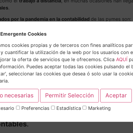
 como el
trabajo a distancia
, en muchas ocasiones han lle
ales
.
ados por la pandemia en la contabilidad
de las pymes son:
 Emergente Cookies
a empresa, han provocado que se acumulen numerosos regis
amos cookies propias y de terceros con fines analíticos pa
trabajo. Por lo tanto, se producen desajustes en las cuenta
y cuantificar la utilización de la web por los usuarios con el
orar la oferta de servicios que le ofrecemos. Clica
AQUÍ
p
 una
rápida adaptación a la nueva situación laboral
para con
nformación. Puedes aceptar todas las cookies pulsando el 
o y directivos
que tienen que implantar medidas que puedan
ar', seleccionar las cookies que desea ó solo usar la cooki
xistente
.
ria.
ada momento de cuánto dinero dispone la empresa, Además,
er solventarlos. Y nos permite saber la salud financiera d
esario
Preferencias
Estadística
Marketing
a una
revisión mensual de las cuentas
para comprobar que 
ontables
.