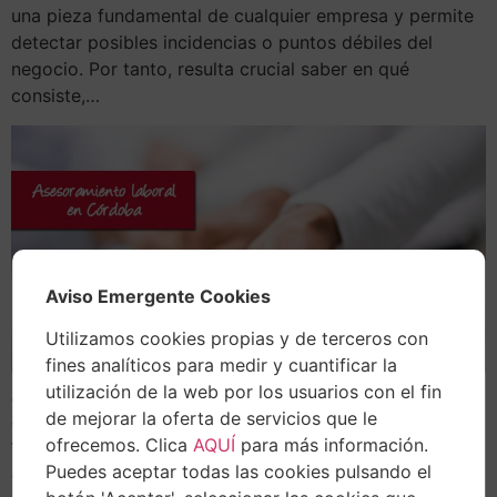
una pieza fundamental de cualquier empresa y permite
detectar posibles incidencias o puntos débiles del
negocio. Por tanto, resulta crucial saber en qué
consiste,…
Aviso Emergente Cookies
Utilizamos cookies propias y de terceros con
fines analíticos para medir y cuantificar la
utilización de la web por los usuarios con el fin
¿Está mi empresa obligada a auditar las cuentas
de mejorar la oferta de servicios que le
anuales? Esta quizá sea una de las preguntas más
ofrecemos. Clica
AQUÍ
para más información.
formuladas a final de año entre las empresas que
Puedes aceptar todas las cookies pulsando el
adquieren éxito rápidamente.