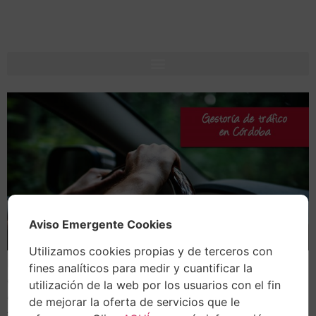
Aviso Emergente Cookies
Utilizamos cookies propias y de terceros con
En Asesores Umbrella queremos hacerle la vida más
fines analíticos para medir y cuantificar la
cómoda, sencilla e intuitiva a nuestros clientes. Es por
utilización de la web por los usuarios con el fin
ello que les ofrecemos ayuda en cuanto a la gestoría de
de mejorar la oferta de servicios que le
tráfico en Córdoba y a todo lo que esto supone. Tener