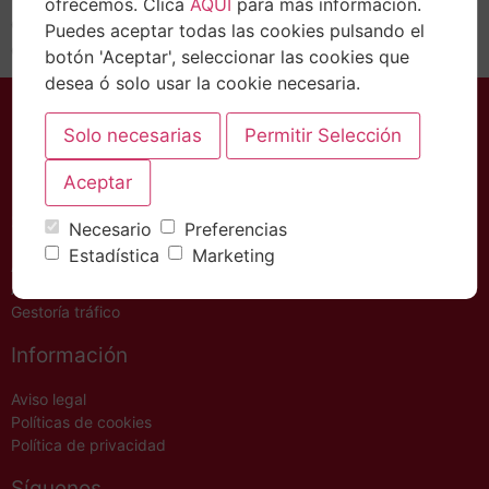
ofrecemos. Clica
AQUÍ
para más información.
coche no es simplemente el hecho de comprarlo, sino
Puedes aceptar todas las cookies pulsando el
que esto involucra varios trámites. Estos pueden…
botón 'Aceptar', seleccionar las cookies que
desea ó solo usar la cookie necesaria.
Servicios
Necesario
Preferencias
Estadística
Marketing
Asesoría Fiscal – Contable
Asesoría legal
Gestoría tráfico
Información
Aviso legal
Políticas de cookies
Política de privacidad
Síguenos