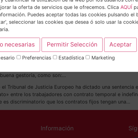
orar la oferta de servicios que le ofrecemos. Clica
AQUÍ
p
nformación. Puedes aceptar todas las cookies pulsando el 
ar', seleccionar las cookies que desea ó solo usar la cooki
ria.
esario
Preferencias
Estadística
Marketing
sores Umbrella es perfecta para ti. Se trata de una empre
a gestión empresarial. ¿Por qué elegir Asesores Umbrella 
a buena gestoría, como son:…
ribunal de Justicia Europeo ha dictado una sentencia en
rato» entre los trabajadores con contrato temporal e indefi
 es discriminatorio que los contratos fijos tengan una…
Información
Sí