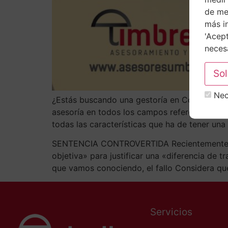
de mej
más i
'Acept
necesa
Nec
¿Estás buscando una gestoría en Córdoba? Ase
asesoría en todos los campos referentes a l
todas las características que ha de tener un
SENTENCIA CONTROVERTIDA Recientemente el T
objetiva» para justificar una «diferencia de t
que vamos conociendo, el fallo Considera que
Servicios