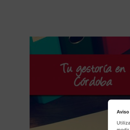
Voc
Aviso
Utiliz
medir 