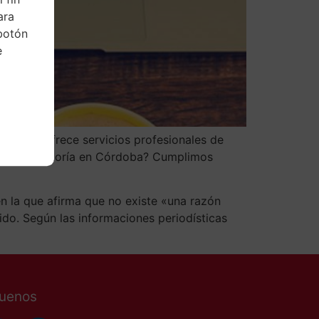
ara
botón
e
sa que ofrece servicios profesionales de
como tu gestoría en Córdoba? Cumplimos
 la que afirma que no existe «una razón
nido. Según las informaciones periodísticas
guenos