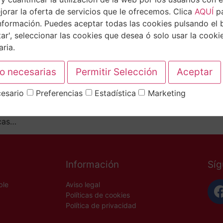
orar la oferta de servicios que le ofrecemos. Clica
AQUÍ
p
nformación. Puedes aceptar todas las cookies pulsando el 
ar', seleccionar las cookies que desea ó solo usar la cooki
ria.
esario
Preferencias
Estadística
Marketing
ncieras entró en vigor en enero de 2021. En este caso lo q
eroso, independientemente del tipo de persona que sea: físi
icas…
Información
Sí
ble
Aviso legal
Políticas de cookies
Política de privacidad