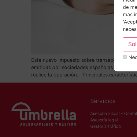
de mej
más i
'Acept
necesa
Nec
Este nuevo impuesto sobre transacciones fina
emitidas por sociedades españolas a título on
realice la operación. Principales característ
Servicios
Asesoría Fiscal – Conta
Asesoría legal
Gestoría tráfico