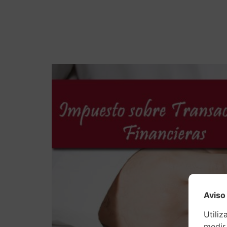
Voc
Aviso
Utiliz
medir 