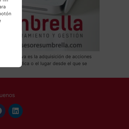
ara
botón
e
ue se grava es la adquisición de acciones
ca o jurídica o el lugar desde el que se
guenos