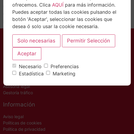
ofrecemos. Clica
AQUÍ
para más información.
Contribuyente, pero a continuación os dejamos una
Puedes aceptar todas las cookies pulsando el
explicación detallada de plazos y formas de
botón 'Aceptar', seleccionar las cookies que
presentación. Plazos de presentación Este año, a…
desea ó solo usar la cookie necesaria.
Necesario
Preferencias
Servicios
Estadística
Marketing
Asesoría Fiscal – Contable
Asesoría legal
Gestoría tráfico
Información
Aviso legal
Políticas de cookies
Política de privacidad