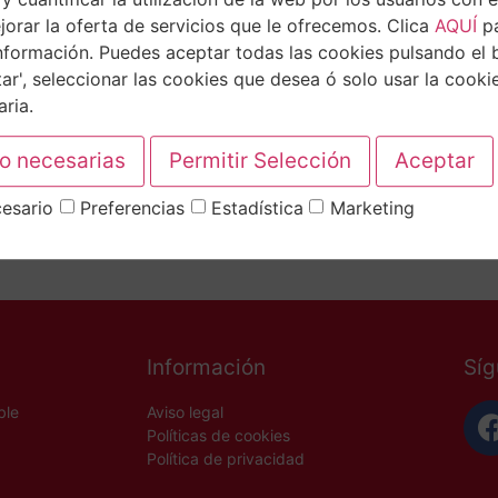
orar la oferta de servicios que le ofrecemos. Clica
AQUÍ
p
nformación. Puedes aceptar todas las cookies pulsando el 
ar', seleccionar las cookies que desea ó solo usar la cooki
ria.
esario
Preferencias
Estadística
Marketing
Renta de 2021 en la cual hay que declarar por el período an
a individual, pero existe la posibilidad de presentarla de 
Información
Sí
ble
Aviso legal
Políticas de cookies
Política de privacidad