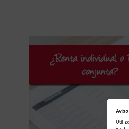
Voc
Aviso
Utiliz
medir 