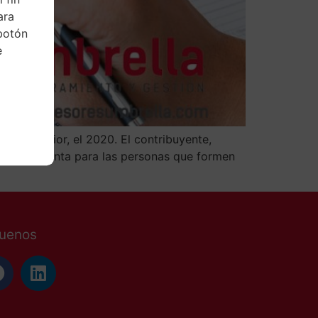
ara
botón
e
ual anterior, el 2020. El contribuyente,
forma conjunta para las personas que formen
guenos