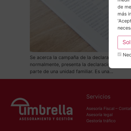
de mej
más i
'Acept
necesa
Nec
Se acerca la campaña de la declaración de la 
normalmente, presenta la declaración de form
parte de una unidad familiar. Es una…
Servicios
Asesoría Fiscal – Conta
Asesoría legal
Gestoría tráfico