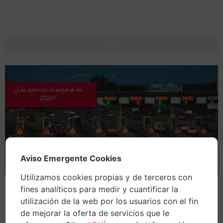
Aviso Emergente Cookies
Utilizamos cookies propias y de terceros con
El Gobierno se está planteando poner peajes en todas
fines analíticos para medir y cuantificar la
las autovías de España. El presidente del Gobierno,
utilización de la web por los usuarios con el fin
Pedro Sánchez, no solo quiere extender el pago a las
de mejorar la oferta de servicios que le
carreteras de alta capacidad, sino también a las