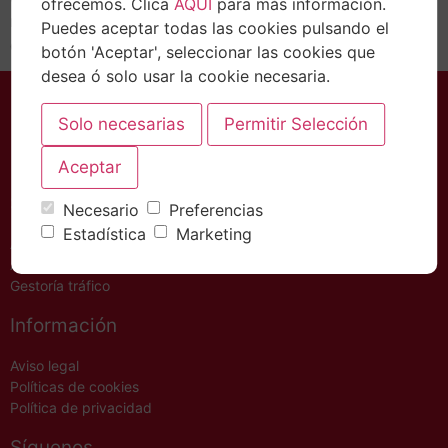
ofrecemos. Clica
AQUÍ
para más información.
nacionales de solo un carril, evitando así que la gente
Puedes aceptar todas las cookies pulsando el
deje de utilizar las autovías. Esta idea forma parte del…
botón 'Aceptar', seleccionar las cookies que
desea ó solo usar la cookie necesaria.
Servicios
Necesario
Preferencias
Estadística
Marketing
Asesoría Fiscal – Contable
Asesoría legal
Gestoría tráfico
Información
Aviso legal
Políticas de cookies
Política de privacidad
Síguenos