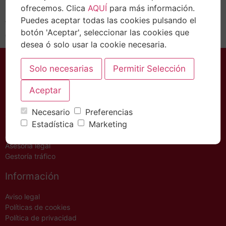
ofrecemos. Clica
AQUÍ
para más información.
(RETA) podrán consultar sus cuentas de forma
Puedes aceptar todas las cookies pulsando el
telemática. Este nuevo servicio, que ya está disponible
botón 'Aceptar', seleccionar las cookies que
en la web oficial de la Tesorería General…
desea ó solo usar la cookie necesaria.
Necesario
Preferencias
Servicios
Estadística
Marketing
Asesoría Fiscal – Contable
Asesoría legal
Gestoría tráfico
Información
Aviso legal
Políticas de cookies
Política de privacidad