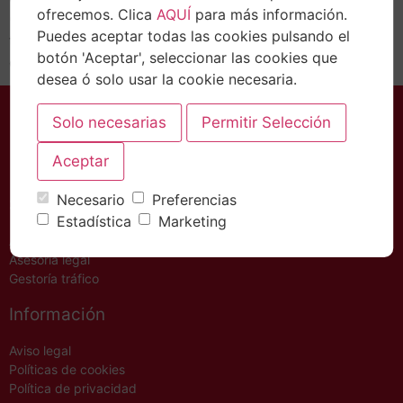
ofrecemos. Clica
AQUÍ
para más información.
(RETA) podrán consultar sus cuentas de forma
Puedes aceptar todas las cookies pulsando el
telemática. Este nuevo servicio, que ya está disponible
botón 'Aceptar', seleccionar las cookies que
en la web oficial de la Tesorería General…
desea ó solo usar la cookie necesaria.
Necesario
Preferencias
Servicios
Estadística
Marketing
Asesoría Fiscal – Contable
Asesoría legal
Gestoría tráfico
Información
Aviso legal
Políticas de cookies
Política de privacidad