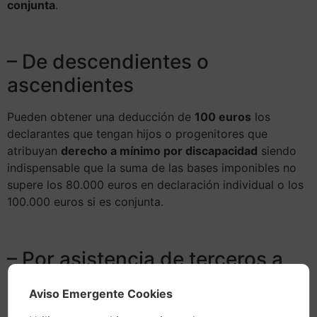
conjunta
.
– De descendientes o
ascendientes
Pueden obtener una deducción de
100 euros
los
declarantes que tengan hijos o progenitores que
atribuyan
derecho a mínimo por discapacidad
siendo
indispensable que la suma de las bases imponibles no
supere los 80.000 euros en declaración individual o los
100.000 euros si es conjunta.
– Por asistencia de terceros a
personas con discapacidad
Aviso Emergente Cookies
Si la persona afectada con discapacidad prueba la