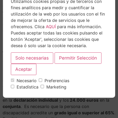
Utilizamos cookies propias y de terceros con
necesidad de ayuda de terceros, se atribuye una
fines analíticos para medir y cuantificar la
deducción del 15% del importe pagado a la Seguridad
utilización de la web por los usuarios con el fin
Social
con respecto a la cotización anual de la persona
de mejorar la oferta de servicios que le
empleada. El
tope máximo
es de
500 euros
por
ofrecemos. Clica
AQUÍ
para más información.
contribuyente.
Puedes aceptar todas las cookies pulsando el
botón 'Aceptar', seleccionar las cookies que
desea ó solo usar la cookie necesaria.
– Contribuyentes con cónyuges
o parejas de hecho con
discapacidad
Necesario
Preferencias
Para que se lleve a cabo la deducción, que asciende a
Estadística
Marketing
100 euros
, el sumatorio de las bases imponibles del
ahorro y general
no debe sobrepasar los 19.000 euros
en la
declaración individual
y los
24.000 euros
en la
conjunta
. Es necesario que la persona con
discapacidad acredite un
grado igual o superior al 65%
.