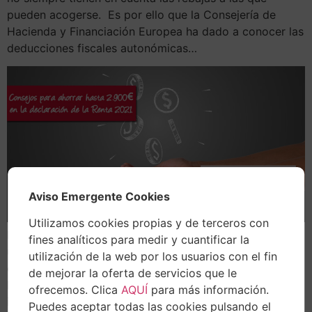
pueden acogerse. Es por ello que la Consejería de
Hacienda y Financiación Europea ha dado a conocer las
deducciones fiscales autonómicas…
Aviso Emergente Cookies
Utilizamos cookies propias y de terceros con
Estamos en diciembre, el último mes de 2021, y la
fines analíticos para medir y cuantificar la
última oportunidad para pagar menos en la declaración
utilización de la web por los usuarios con el fin
de la Renta 2021. Con estos consejos se podrá ahorrar
de mejorar la oferta de servicios que le
hasta 2.900€. Esta cantidad, eso sí, depende de los
ofrecemos. Clica
AQUÍ
para más información.
ingresos, ya que a mayores ingresos, mayor ahorro. En
Puedes aceptar todas las cookies pulsando el