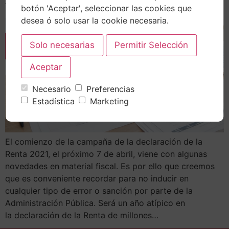
torno a los 1.300€ está el ahorro para una…
botón 'Aceptar', seleccionar las cookies que
desea ó solo usar la cookie necesaria.
Necesario
Preferencias
Estadística
Marketing
El comienzo de la campaña de la declaración de la
Renta 2021, el próximo 7 de abril, viene con algunas
novedades en material fiscal. Es por ello que creemos
que es conveniente recordar para no inducir en
cualquier tipo de error o sanción por parte de la
Administración Pública. Será un año atípico en
la declaración de la Renta de millones…