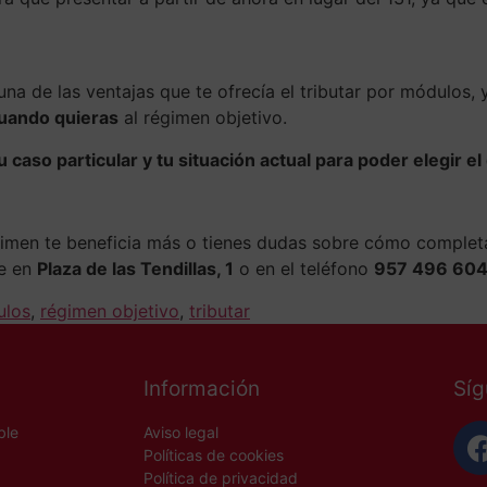
na de las ventajas que te ofrecía el tributar por módulos,
cuando quieras
al régimen objetivo.
 caso particular y tu situación actual para poder elegir e
gimen te beneficia más o tienes dudas sobre cómo complet
te en
Plaza de las Tendillas, 1
o en el teléfono
957 496 604
ulos
,
régimen objetivo
,
tributar
Información
Sí
ble
Aviso legal
Políticas de cookies
Política de privacidad