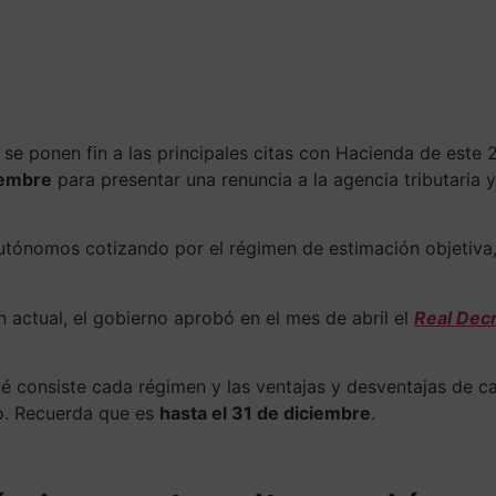
ación
Servicios
Emprendedores
Blog
lo se ponen fin a las principales citas con Hacienda de est
iembre
para presentar una renuncia a la agencia tributaria 
utónomos cotizando por el régimen de estimación objetiva,
ión actual, el gobierno aprobó en el mes de abril el
Real Dec
é consiste cada régimen y las ventajas y desventajas de ca
io. Recuerda que es
hasta el 31 de diciembre
.