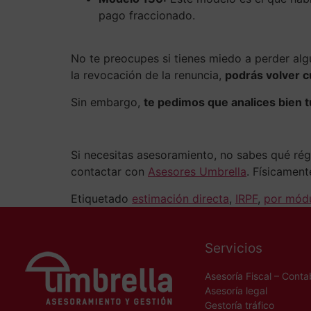
pago fraccionado.
No te preocupes si tienes miedo a perder algu
la revocación de la renuncia,
podrás volver 
Sin embargo,
te pedimos que analices bien tu
Si necesitas asesoramiento, no sabes qué ré
contactar con
Asesores Umbrella
. Físicamen
Etiquetado
estimación directa
,
IRPF
,
por mód
Servicios
Asesoría Fiscal – Conta
Asesoría legal
Gestoría tráfico